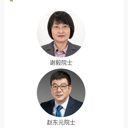
谢毅院士
赵东元院士