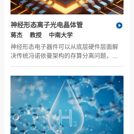
MOF基础上构筑三类异质超晶格体系的最
新进展。首先，发展界面晶格匹配策略，
实现MOF–无机卤化物（如PbX₂）在单晶
神经形态离子光电晶体管
尺度下的协同嵌套构筑，材料展现出固有
蒋杰
教授
中南大学
手性与优异的光电响应行为。其次，通过
神经形态电子器件可以从底层硬件层面解
拓扑对称性设计与限域结晶控制，构建
决传统冯诺依曼架构的存算分离问题，从
MOF–COF超晶格，实现有机刚性骨架间的
而引领下一代信息器件的发展。离子、电
周期性融合，并揭示其手性传递与调控机
子、光子作为客观世界的基本信息载体，
制。第三，利用MOF骨架提供的限域模板
其独特的信息相互融合处理方式有望成为
空间，引导聚合物链有序排列，制备MOF–
神经形态器件的新型计算范式。报告人将
聚合物超晶格，实现柔性–刚性协同增强与
向大家介绍课题组在离子光电器件领域的
手性功能放大。上述研究构建了多类型有
主要工作，并汇报近期在该领域的一些进
序杂化超晶格材料的设计平台，为发展具
展。
有构筑规律性、手性功能性与器件可加工
性的先进材料体系提供了重要支撑。