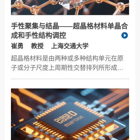
多面体、二维单层纳米片结构。基于界面
调控，我们实现了功能介孔材料的取向组
装，创造了非对称哑铃型、葫芦状、火柴
手性聚集与结晶——超晶格材料单晶合
状、双叉二聚体（Y型）多功能介孔材料。
成和手性结构调控
这些新材料，可以做成各种器件，在重质
崔勇
教授
上海交通大学
油（渣油）裂化催化剂、储能电池电极材
超晶格材料是由两种或多种结构单元在原
料、绝热材料、介电材料、传感器等领域
子或分子尺度上周期性交替排列所形成的
的应用。例如：固体介孔氧化硅微球可以
新型有序结构体系，具有明确的界面结构
作为树脂的添加物，有效地降低印刷电路
和协同功能特性。相较于传统复合材料，
板的能量损耗和介电常数；介孔孔道可以
超晶格通过精准控制组分序列与界面耦
作为纳米硅颗粒充放电的膨胀空间，由此
合，实现结构–性能的集成优化，在光电、
产生的有序介孔硅碳负极具有超高的能量
自旋、催化等前沿领域展现出巨大应用潜
密度和近零膨胀性能。
力。本报告围绕“超晶格材料的精准构筑与
手性结构调控”这一主题，系统介绍我们在