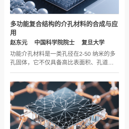
化和韧化协同的科学原理和原子机制。最
后介绍纳米孪晶金刚石及其复合材料的出
现所派生出的超高精密切削、原子级键合
多功能复合结构的介孔材料的合成与应
和原子级切削等3项变革性材料加工技术。
用
赵东元
中国科学院院士
复旦大学
功能介孔材料是一类孔径在2-50 纳米的多
孔固体，它不仅具备高比表面积、孔道尺
寸和孔容均一可控等独特性质。这里我们
主要介绍近年来在分子聚集体超组装调
控，实现取向组装可控合成，创制多级结
构功能介孔材料的研究进展。我们发展了
一系列合成多级结构功能介孔材料新方
法，制备了一系列新型多级有序结构功能
介孔材料，包括均匀的纳米微球、半球、