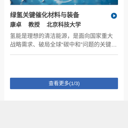
绿氢关键催化材料与装备
康卓
教授
北京科技大学
氢能是理想的清洁能源，是面向国家重大
战略需求、破局全球“碳中和”问题的关键，
亦是新质生产力的典型代表。当前，绿氢
的成本仍是其替代传统灰氢的主要瓶颈，
而催化电极组件作为绿氢装备碱性电解槽
的核心，其主导的制氢能耗、装备服役寿
查看更多(1/3)
命与制造运营成本等核心指标亟待突破，
严重制约了绿氢技术向领域主体地位快速
发展。基于此，报告人围绕解水制氢催化
材料活性位点设计、优势反应路径调控、
界面传质优化与催化电极规模化制造应用