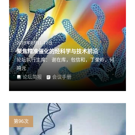
2019年9月11-12日
聚焦精准催化的烃科学与技术前沿
论坛执行主席： 谢在库，包信和，丁奎岭，何
鸣元
论坛简报
会议手册
第96次