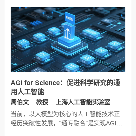
诺依曼计算机)实现的AI技术都本质上是有
限维的。这一差异导致AI研究有诸多困境,
如缺少严密的数学基础、深度架构(大模型
架构) 设计原理不清、对AI系统的性能评估
靠测试而缺少理论判据等。本报告通过将
智能问题描述作无限维函数空间上的优化
问题，并将智能问题的任意极小化序列截
断定义为AI深度架构，阐明“AI深度架构设
计是函数空间上的算子簇公共不动点问题,
AGI for Science：促进科学研究的通
而不是逼近论问题”，由此揭示并形成大模
用人工智能
型架构设计的一个新原理与新方法。基于
周伯文
教授
上海人工智能实验室
新原理与新方法，我们提出不同于GPT架
当前，以大模型为核心的人工智能技术正
构的一个新大模型架构—深度核网络。我
经历突破性发展，"通专融合"是实现AGI技
们也提出“回到无限维系统来评价有限维技
术演进的路线。AGI的持续进步为科学研究
术/AI大模型”的极限论方法。这一方法基于