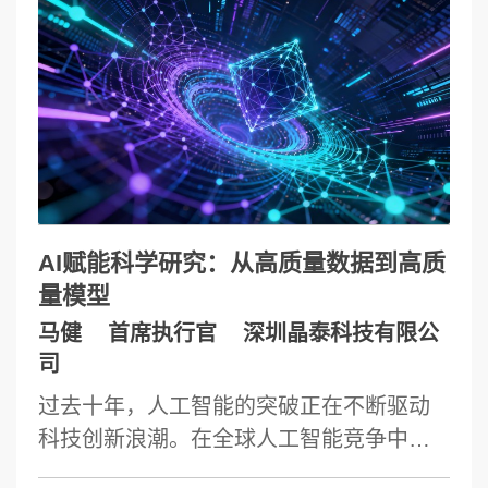
动我国科技创新与高等教育发展的新型基
性。 我们将进一步讨论AI在生物医药等方
础设施。战略定位：算力作为"新质生产
向的应用前景、当前模型的局限性、可能
力"的核心要素，其基础地位和先导作用前
的发展路径。
所未有，正成为重塑全球科技竞争格局的
关键变量。科研领域，超算以 E 级并行算
力突破极端规模计算瓶颈，支撑大气海
洋、天文宇宙、能源材料、量子化学等多
领域创新研究；人工智能 则重构 “数据驱
AI赋能科学研究：从高质量数据到高质
动” 研究范式，进一步推动科学研究提升精
量模型
度、突破瓶颈，二者协同缩短研究周期催
马健
首席执行官
深圳晶泰科技有限公
生跨学科创新。高等教育领域，双引擎推
司
动教学模式革新，超算 + AI 构建虚拟实验
过去十年，人工智能的突破正在不断驱动
室，降本增效， AI 分析学习数据推送个性
科技创新浪潮。在全球人工智能竞争中，
化内容，超算支撑远程在线教育实践，促
处于领先地位的中美两国均在战略布局中
进教育公平。本次报告将从核心技术图