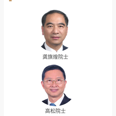
龚旗煌院士
高松院士