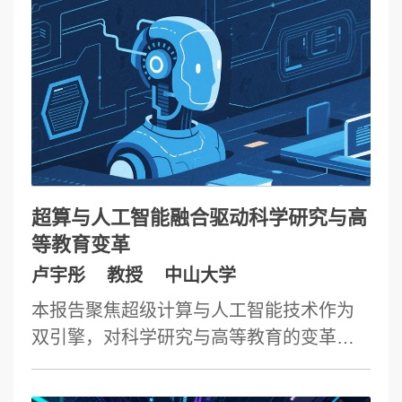
度的分子体系计算研究带来范式变革。在
数据高效表征、跨学科知识深度推理，以
本报告中，我们将介绍AI应用于分子和分
及覆盖假设提出到实验验证的全流程闭环
子聚集体体系结构预测和基于功能需求的
演化等方面的最新进展，以期为推动AGI技
优化设计等任务的方法发展、典型场景和
术与基础科学的深度融合提供参考与启
案例，特别是分子模拟和深度学习模型应
示。
用于生物分子体系研究的计算方法和软件
平台发展；对应的将结构预测、分子生成
和动力学计算等集中在统一的深度学习框
超算与人工智能融合驱动科学研究与高
架下，原生于人工智能的多模态和跨尺度
等教育变革
分子模拟工具的设计和实现；以此为基础
卢宇彤
教授
中山大学
实现的基于物理和基于数据的算法和软件
本报告聚焦超级计算与人工智能技术作为
的融合；分子结构预测、设计和动力学模
双引擎，对科学研究与高等教育的变革作
拟等与大语言模型的对接和多模态模型的
用及协同机制。超级计算与人工智能的深
构造；通过构建科学智能体促进分子模拟
度融合，不仅是科研工具的革新，更是驱
在拓展应用场景、提高精度和使用方便