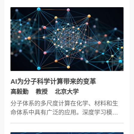
范式的深刻变革提供了历史性机遇。本报
大模型极限架构的存在性与性能来评估大
告旨在探讨AGI如何系统性赋能科学研究。
模型,所建立起的理论提供了对大模型智能
首先，分析AGI时代的技术趋势及其为科学
涌现和尺度律(Scaling Laws)的理论解释与
创新带来的关键机遇。其次，提出AGI for
直接判据。
Science的理论与技术框架。该框架的核心
是三层协同演进体系：AGI for Data旨在实
现跨模态、跨领域科学数据的高效表征与
深度融合；AGI for Computation致力于革
新传统科学计算模式，提升模拟与预测的
AI为分子科学计算带来的变革
效率及精度；AGI for Innovator目标是构建
高毅勤
教授
北京大学
人机协同环境，增强科研工作者的洞察力
分子体系的多尺度计算在化学、材料和生
与创新能力。通过三层能力的协同演进，
命体系中具有广泛的应用。深度学习模
有望开启全新的科学研究范式，实现从“工
型、算法和硬件的快速进步为分子体系的
具的革命”到“革命的工具”转变。最后，本
模拟计算能力提升提供了新契机，为跨尺
报告将重点介绍AGI for Science在跨模态