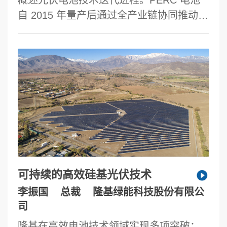
自 2015 年量产后通过全产业链协同推动，
2023 年市占率超 70%，但因效率较
TOPCon 低 1.0-1.5%，2024 年市占率骤
降至 20% 以下。当前技术焦点转向微纳硅
基薄膜应用：TOPCon 电池 2024 年量产
效率达 25.3%，成本与 PERC 持平，2-3
年内有望突破 26%，已成为替代 PERC 的
新主流；xBC 技术作为新兴方向，正孕育
下一轮行业龙头；异质结 SHJ 技术作为效
率突破核心路径，需通过设备降本和产业
链生态完善实现突破。技术更迭驱动行业
可持续的高效硅基光伏技术
格局重塑，每轮技术转型（Al-BSF →
李振国
总裁
隆基绿能科技股份有限公
PERC →TOPCon → TBC）均催生新龙头
司
企业， 凸显光伏产业“效率驱动、快速迭
隆基在高效电池技术领域实现多项突破：