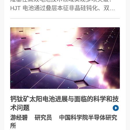
代”的竞争本质。
HJT 电池通过叠层本征非晶硅钝化、双面
微晶硅接触层及先进 TCO 技术，效率达
26.81%；HBC 电池融合 HJT钝化与 BC 结
构，采用全激光图形化方案优化量产工
艺，效率提升至 27.5%，并降低铟用量实
现太瓦级应用。同步推进低成本金属化技
术，探索铜 / 铝替代方案以压缩成本。钙钛
矿 - 硅叠层电池依托 HJT 底电池优势，突
破钝化机理与工艺，效率达 34.6%，并推
进大面积组件量产研发。上述技术路径兼
顾效率提升与产业化落地，加速光伏降本
钙钛矿太阳电池进展与面临的科学和技
增 效进程。
术问题
游经碧
研究员
中国科学院半导体研究
所