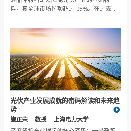
料，其全球市场份额超过 98%。在过去 20
年里，中国硅晶体材料研究、开发和产业
化的快速发展，使其占据了世界 80-90%
的市场份额，并支撑了我国光伏产业处于
世界领先的地位。报告介绍了光伏用多晶
硅材料的三氯氢硅和硅烷制备技术以及技
术现状，阐述了单晶硅材料的生长技术和
加工技术现状。从高效太阳电池对材料的
需求出发，讨论了多晶硅材料和直拉单晶
硅材料的技术发展；从硅太阳电池的未来
发展出发，探讨了硅晶体增加效率、降低
光伏产业发展成就的密码解读和未来趋
成本技术和变革性技术的方向。
势
施正荣
教授
上海电力大学
深度解析产业崛起的核心密码：一是政策