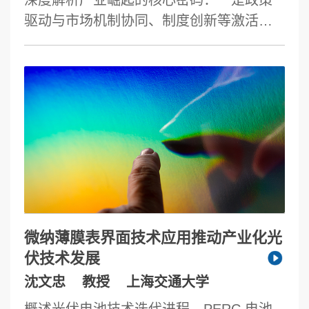
驱动与市场机制协同、制度创新等激活市
场活力；二是晶体硅及叠层电池技术创新
突破关键瓶颈；三是全产业链布局形成规
模优势，从多晶硅到组件制造的垂直整合
构建万亿级产业集群。面向未来，光伏产
业将在技术层面、产业层面、市场层面呈
现三大趋势，“光伏 +”应用场景加速拓展。
实现碳中和目标需持续推动技术迭代、完
善电力市场机制，并加强光伏与新型电力
系统的深度融合。中国光伏正从“规模领跑”
迈向“技术 + 应用”双轮驱动的新发展阶段。
微纳薄膜表界面技术应用推动产业化光
伏技术发展
沈文忠
教授
上海交通大学
概述光伏电池技术迭代进程。PERC 电池