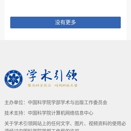
要镀种包括镀铜、镀锡、镀镍、镀银、镀
金、化学镍、化学金、化学钯、化学银、
化学铜(PTH)等。晶圆电镀、芯片封装的电
没有更多
子电镀化学品全部被国外品牌垄断;PCB电
子电镀化学品国外份额约60%，国产份额
约40%，国外主要应用在HDI板、挠性板
(FPC)、高密度互连(HD/BUM)基板，国内
主要应用在普通板的全套药水以及高密度
板的前处理、退镀等周边药水上。镀锡化
学品完全可以替代进口。目前国产电子电
镀化学品的原料基本上是国外进口，国内
达不到技术要求，核心技术还是掌握在国
主办单位：中国科学院学部学术与出版工作委员会
外手里。晶圆电镀及芯片封装是资金密集
技术支持：中国科学院计算机网络信息中心
型、人才密集型行业，其电子电镀化学品
及其实验检测设备都是由电镀设备商统一
关于学术引领网站上的任何文字、图片、视频资料的使用必