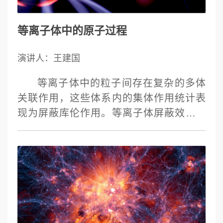
珥和冕雨的三维数值模型，深入理解了等
离子体从色球蒸发到日冕 冷凝的形成机制
等离子体中的原子过程
和动力学过程。我们发现了日珥中冷物质
持续形成并拖拽磁场缓慢落下，最终达到
演讲人：王建国
动态平衡的完整过程，连同冕雨的模拟一
起揭示了物质由于加热和冷凝在色球层和
等离子体中的粒子间存在复杂的多体
日冕层之间往复循环的过程。
关联作用，这些体系内的集体作用统计表
现为屏蔽库伦作用。等离子体屏蔽效应的
影响，将改变等离子体环境中的原子结构
和动力学过程，并导致新的物理现象出
现。在这个报告中，我将介绍近期国际上
和我们课题组在等离子体环境中原子碰撞
领域的研究进展，包括等离子体环境中的
原子光激发和光电离，电子碰撞激发和电
离，以及离子-原子碰撞过程中的激发、电