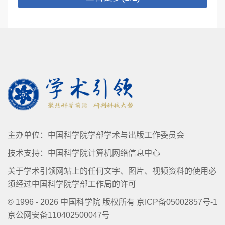
宇宙线在一些关键天体物理过程中的重要
作用逐渐受到重视，研究这些过程需要开
发同时包含普通重子气体与宇宙线的磁流
体数值程序，这已成为当今计算天体物理
领域的一个热点前沿方向。本人将介绍这
一类正在迅速发展中的数值模拟，并讨论
其在几个重要天体物理领域中的应用，包
括黑洞喷流、活动星系核反馈、银河系费
米气泡、星系风等。最后，本人将简要介
主办单位：中国科学院学部学术与出版工作委员会
绍这一领域急需发展、国际竞争激烈的一
技术支持：中国科学院计算机网络信息中心
个重要新方向
关于学术引领网站上的任何文字、图片、视频资料的使用必
须经过中国科学院学部工作局的许可
©
1996 -
2026
中国科学院 版权所有
京ICP备05002857号-1
京公网安备110402500047号