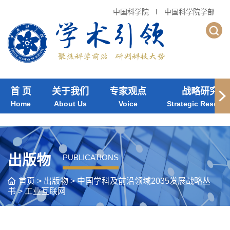
中国科学院
中国科学院学部
首 页
关于我们
专家观点
战略研究
Home
About Us
Voice
Strategic Researc
出版物
PUBLICATIONS
首页
>
出版物
>
中国学科及前沿领域2035发展战略丛
书
>
工业互联网