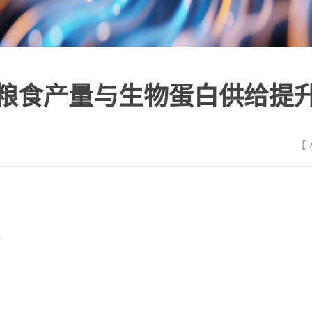
粮食产量与生物蛋白供给提
【
士