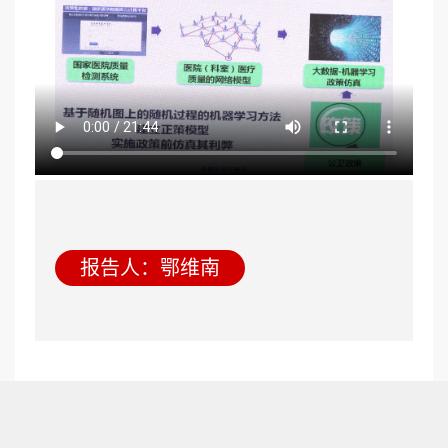
报告人：鄂维南